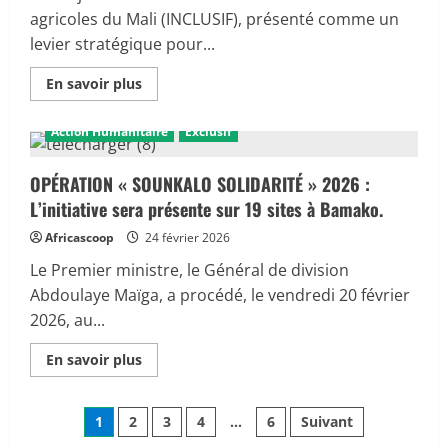
du
District
agricoles du Mali (INCLUSIF), présenté comme un
de
levier stratégique pour...
Bamako
interdit
l’accès
En
En savoir plus
au
savoir
périmètre
plus
sinistré
sur
Action Humanitaire
Exclusif
FINANCEMENT
AGRICOLE :
L’ombre
d’un
OPÉRATION « SOUNKALO SOLIDARITÉ » 2026 :
audit
L’initiative sera présente sur 19 sites à Bamako.
sur
le
projet
Africascoop
24 février 2026
INCLUSIF
Le Premier ministre, le Général de division
Abdoulaye Maïga, a procédé, le vendredi 20 février
2026, au...
En
En savoir plus
savoir
plus
sur
Pagination
OPÉRATION
1
2
3
4
…
6
Suivant
«
SOUNKALO