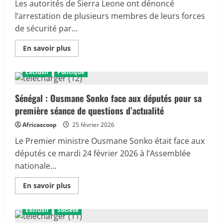
Les autorités de Sierra Leone ont dénoncé
l’arrestation de plusieurs membres de leurs forces
de sécurité par...
En
En savoir plus
savoir
plus
sur
Exclusif
Politique
Tensions
frontalières
:
la
Sénégal : Ousmane Sonko face aux députés pour sa
Sierra
première séance de questions d’actualité
Leone
dénonce
l’arrestation
Africascoop
25 février 2026
de
ses
Le Premier ministre Ousmane Sonko était face aux
agents
par
députés ce mardi 24 février 2026 à l’Assemblée
la
nationale...
Guinée
En
En savoir plus
savoir
plus
sur
Exclusif
Société
Sénégal
: