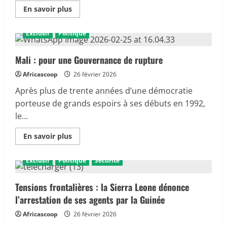
En
En savoir plus
savoir
plus
sur
Exclusif
Politique
MALI
:
TENTATIVE
D’ASSASSINAT
Mali : pour une Gouvernance de rupture
DE
PRINCE
Africascoop
26 février 2026
DIALLO :
La
Après plus de trente années d’une démocratie
vie
de
porteuse de grands espoirs à ses débuts en 1992,
l’artiste
est
le...
hors
danger
En
grâce
En savoir plus
savoir
au
plus
secours
sur
d’un
Exclusif
Politique
Sécurité
Mali :
proche
pour
une
Gouvernance
Tensions frontalières : la Sierra Leone dénonce
de
l’arrestation de ses agents par la Guinée
rupture
Africascoop
26 février 2026