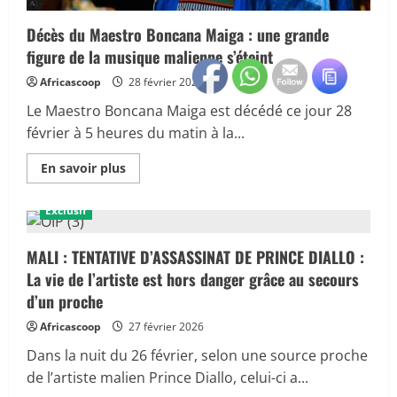
Décès du Maestro Boncana Maiga : une grande
figure de la musique malienne s’éteint
Africascoop
28 février 2026
Le Maestro Boncana Maiga est décédé ce jour 28
février à 5 heures du matin à la...
En
En savoir plus
savoir
plus
sur
Exclusif
Décès
du
Maestro
Boncana
MALI : TENTATIVE D’ASSASSINAT DE PRINCE DIALLO :
Maiga
La vie de l’artiste est hors danger grâce au secours
:
une
d’un proche
grande
figure
Africascoop
27 février 2026
de
la
musique
Dans la nuit du 26 février, selon une source proche
malienne
de l’artiste malien Prince Diallo, celui-ci a...
s’éteint