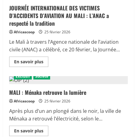
Ousmane
Sonko
JOURNÉE INTERNATIONALE DES VICTIMES
face
D’ACCIDENTS D’AVIATION AU MALI : L’ANAC a
aux
députés
respecté la tradition
pour
sa
Africascoop
25 février 2026
première
séance
de
Le Mali à travers l’Agence nationale de l’aviation
questions
civile (ANAC) a célébré, ce 20 février, la Journée...
d’actualité
En
En savoir plus
savoir
plus
sur
Exclusif
Société
JOURNÉE
INTERNATIONALE
DES
VICTIMES
MALI : Ménaka retrouve la lumière
D’ACCIDENTS
D’AVIATION
Africascoop
25 février 2026
AU
MALI :
Après plus d’un an plongé dans le noir, la ville de
L’ANAC
a
Ménaka a retrouvé l’électricité, selon le...
respecté
la
tradition
En
En savoir plus
savoir