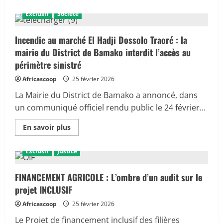
plus
sur
Exclusif
Société
MALI
:
Ménaka
retrouve
Incendie au marché El Hadji Dossolo Traoré : la
la
mairie du District de Bamako interdit l’accès au
lumière
périmètre sinistré
Africascoop
25 février 2026
La Mairie du District de Bamako a annoncé, dans
un communiqué officiel rendu public le 24 février...
En
En savoir plus
savoir
plus
sur
Exclusif
Justice
Incendie
au
marché
El
FINANCEMENT AGRICOLE : L’ombre d’un audit sur le
Hadji
projet INCLUSIF
Dossolo
Traoré
:
Africascoop
25 février 2026
la
mairie
Le Projet de financement inclusif des filières