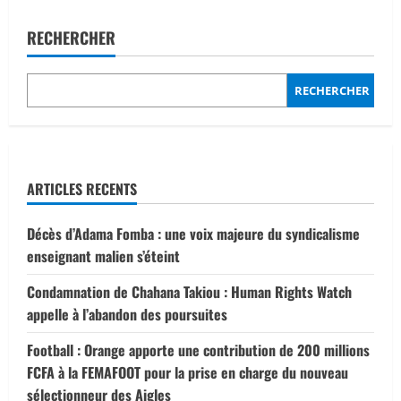
des
SOLIDARITÉ
»
2026 :
RECHERCHER
publications
L’initiative
sera
présente
sur
RECHERCHER
19
sites
à
Bamako.
ARTICLES RECENTS
Décès d’Adama Fomba : une voix majeure du syndicalisme
enseignant malien s’éteint
Condamnation de Chahana Takiou : Human Rights Watch
appelle à l’abandon des poursuites
Football : Orange apporte une contribution de 200 millions
FCFA à la FEMAFOOT pour la prise en charge du nouveau
sélectionneur des Aigles