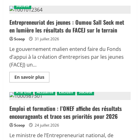
sur
Société
Football
:
Orange
apporte
Entrepreneuriat des jeunes : Oumou Sall Seck met
une
en lumière les résultats du FACEJ sur le terrain
contribution
de
200
Scoop
31 juillet 2026
millions
FCFA
Le gouvernement malien entend faire du Fonds
à
la
d’appui à la création d’entreprises par les jeunes
FEMAFOOT
(FACEJ) un...
pour
la
prise
En
En savoir plus
en
savoir
charge
plus
du
sur
nouveau
A la Une
Actualité
Exclusif
Société
Entrepreneuriat
sélectionneur
des
des
jeunes
Aigles
:
Emploi et formation : l’ONEF affiche des résultats
Oumou
encourageants et trace ses priorités pour 2026
Sall
Seck
met
Scoop
24 juillet 2026
en
lumière
Le ministre de l’Entrepreneuriat national, de
les