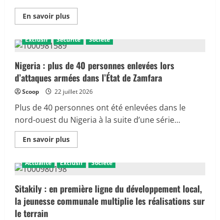
En
En savoir plus
savoir
Action Humanitaire
Actualités internationales
plus
sur
Exclusif
Sécurité
Société
4ème
édition
des
« Rendez-
Nigeria : plus de 40 personnes enlevées lors
vous
d’attaques armées dans l’État de Zamfara
Orange-
Mali
»
Scoop
22 juillet 2026
avec
les
Plus de 40 personnes ont été enlevées dans le
médias
:
nord-ouest du Nigeria à la suite d’une série...
L’entreprise
réaffirme
En
son
En savoir plus
savoir
engagement
plus
pour
sur
la
Actualité
Exclusif
Société
Nigeria
satisfaction
:
de
plus
ses
de
Sitakily : en première ligne du développement local,
clients
40
la jeunesse communale multiplie les réalisations sur
personnes
enlevées
le terrain
lors