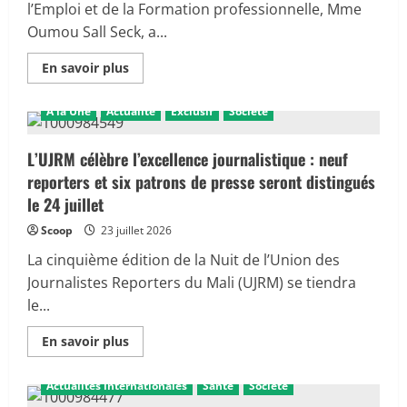
résultats
l’Emploi et de la Formation professionnelle, Mme
du
Oumou Sall Seck, a...
FACEJ
sur
le
En
En savoir plus
terrain
savoir
plus
sur
A la Une
Actualité
Exclusif
Société
Emploi
et
formation
:
L’UJRM célèbre l’excellence journalistique : neuf
l’ONEF
reporters et six patrons de presse seront distingués
affiche
des
le 24 juillet
résultats
encourageants
Scoop
23 juillet 2026
et
trace
ses
La cinquième édition de la Nuit de l’Union des
priorités
Journalistes Reporters du Mali (UJRM) se tiendra
pour
2026
le...
En
En savoir plus
savoir
plus
sur
Actualités internationales
Santé
Société
L’UJRM
célèbre