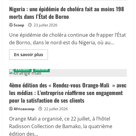
l’excellence
journalistique
Nigeria : une épidémie de choléra fait au moins 198
:
morts dans l’État de Borno
neuf
reporters
et
Scoop
23 juillet 2026
six
patrons
Une épidémie de choléra continue de frapper l’État
de
presse
de Borno, dans le nord-est du Nigeria, où au...
seront
distingués
En
le
En savoir plus
savoir
24
plus
juillet
sur
Exclusif
Société
Nigeria
:
une
épidémie
4ème édition des « Rendez-vous Orange-Mali » avec
de
les médias : L’entreprise réaffirme son engagement
choléra
fait
pour la satisfaction de ses clients
au
moins
Africascoop
22 juillet 2026
198
morts
dans
Orange Mali a organisé, ce 22 juillet, à l’hôtel
l’État
Radisson Collection de Bamako, la quatrième
de
Borno
édition des...