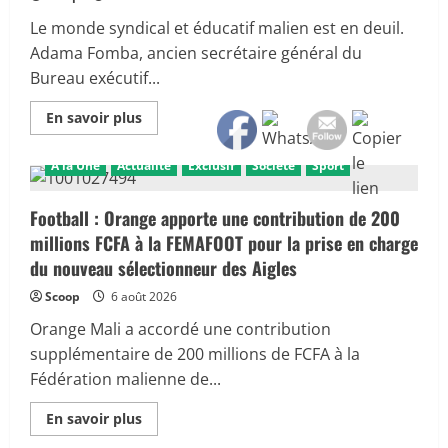
Le monde syndical et éducatif malien est en deuil.
Adama Fomba, ancien secrétaire général du
Bureau exécutif...
En
En savoir plus
savoir
plus
sur
A la Une
Actualité
Exclusif
Société
Sport
Décès
d’Adama
Fomba
:
Football : Orange apporte une contribution de 200
une
millions FCFA à la FEMAFOOT pour la prise en charge
voix
majeure
du nouveau sélectionneur des Aigles
du
syndicalisme
Scoop
6 août 2026
enseignant
malien
s’éteint
Orange Mali a accordé une contribution
supplémentaire de 200 millions de FCFA à la
Fédération malienne de...
En
En savoir plus
savoir
A la Une
Actualité
Éducation et culture
Exclusif
plus