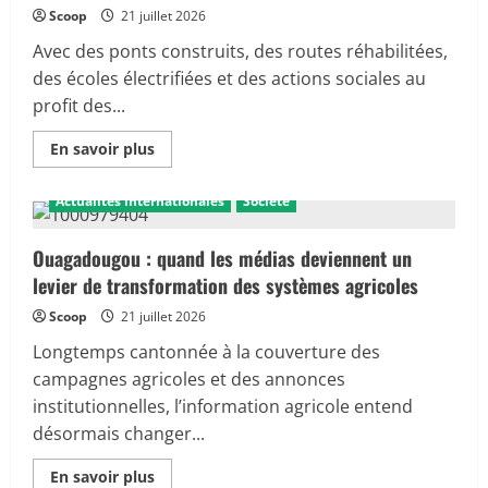
d’attaques
Scoop
21 juillet 2026
armées
dans
l’État
Avec des ponts construits, des routes réhabilitées,
de
des écoles électrifiées et des actions sociales au
Zamfara
profit des...
En
En savoir plus
savoir
Action Humanitaire
Actualité
plus
sur
Actualités internationales
Société
Sitakily
:
en
première
Ouagadougou : quand les médias deviennent un
ligne
levier de transformation des systèmes agricoles
du
développement
local,
Scoop
21 juillet 2026
la
jeunesse
Longtemps cantonnée à la couverture des
communale
multiplie
campagnes agricoles et des annonces
les
institutionnelles, l’information agricole entend
réalisations
sur
désormais changer...
le
terrain
En
En savoir plus