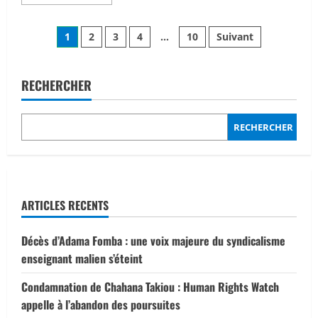
savoir
plus
sur
Pagination
Ouagadougou
1
2
3
4
…
10
Suivant
:
quand
des
les
médias
deviennent
RECHERCHER
publications
un
levier
de
transformation
RECHERCHER
des
systèmes
agricoles
ARTICLES RECENTS
Décès d’Adama Fomba : une voix majeure du syndicalisme
enseignant malien s’éteint
Condamnation de Chahana Takiou : Human Rights Watch
appelle à l’abandon des poursuites