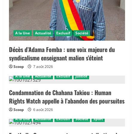
A la Une
Actualité
Exclusif
Société
Décès d’Adama Fomba : une voix majeure du
syndicalisme enseignant malien s’éteint
Scoop
7 août 2026
A la Une
Actualité
Exclusif
Justice
Condamnation de Chahana Takiou : Human
Rights Watch appelle à l’abandon des poursuites
Scoop
6 août 2026
A la Une
Actualité
Exclusif
Société
Sport