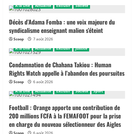
A la Une
Actualité
Exclusif
Société
Décès d’Adama Fomba : une voix majeure du
syndicalisme enseignant malien s’éteint
Scoop
7 août 2026
A la Une
Actualité
Exclusif
Justice
Condamnation de Chahana Takiou : Human
Rights Watch appelle à l’abandon des poursuites
Scoop
6 août 2026
A la Une
Actualité
Exclusif
Société
Sport
Football : Orange apporte une contribution de
200 millions FCFA à la FEMAFOOT pour la prise
en charge du nouveau sélectionneur des Aigles
Scoop
6 août 2026