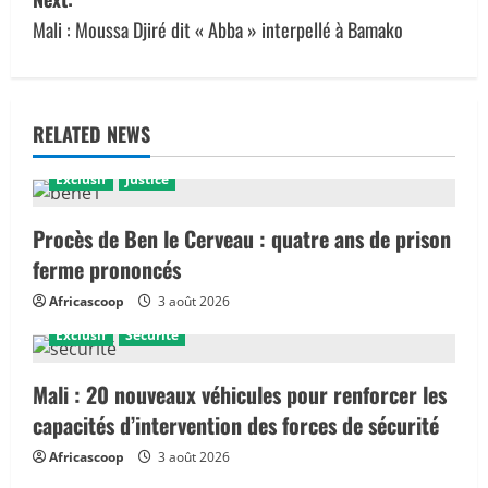
t
Mali : Moussa Djiré dit « Abba » interpellé à Bamako
n
a
RELATED NEWS
v
Exclusif
Justice
i
g
Procès de Ben le Cerveau : quatre ans de prison
ferme prononcés
a
Africascoop
3 août 2026
t
Exclusif
Sécurité
i
Mali : 20 nouveaux véhicules pour renforcer les
o
capacités d’intervention des forces de sécurité
Africascoop
3 août 2026
n