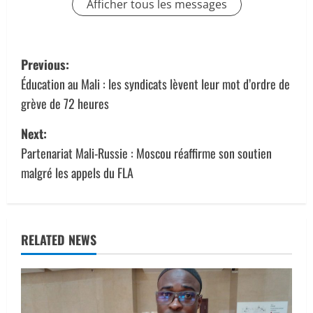
Afficher tous les messages
P
Previous:
o
Éducation au Mali : les syndicats lèvent leur mot d’ordre de
grève de 72 heures
s
Next:
t
Partenariat Mali-Russie : Moscou réaffirme son soutien
n
malgré les appels du FLA
a
v
RELATED NEWS
i
g