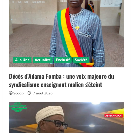
a
t
i
o
n
A la Une
Actualité
Exclusif
Société
Décès d’Adama Fomba : une voix majeure du
syndicalisme enseignant malien s’éteint
Scoop
7 août 2026