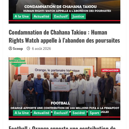
A la Une
Actualité
Exclusif
Justice
Condamnation de Chahana Takiou : Human
Rights Watch appelle à l’abandon des poursuites
Scoop
6 août 2026
A la Une
Actualité
Exclusif
Société
Sport
Football : Orange apporte une contribution de