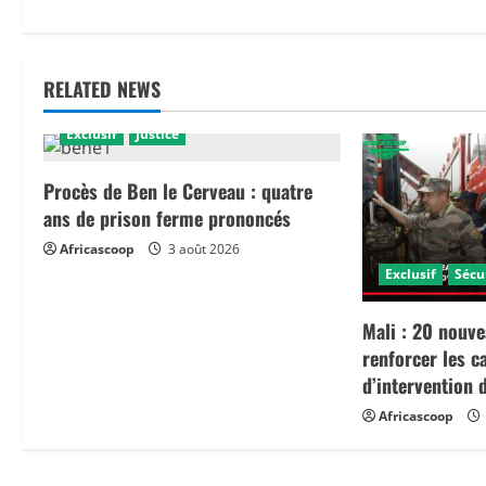
s
t
RELATED NEWS
n
Exclusif
Justice
a
Procès de Ben le Cerveau : quatre
v
ans de prison ferme prononcés
i
Africascoop
3 août 2026
Exclusif
Sécu
g
a
Mali : 20 nouve
renforcer les c
t
d’intervention 
Africascoop
i
o