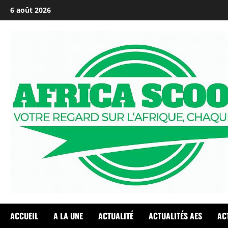
Passer
6 août 2026
au
contenu
ACCUEIL
A LA UNE
ACTUALITÉ
ACTUALITÉS AES
AC