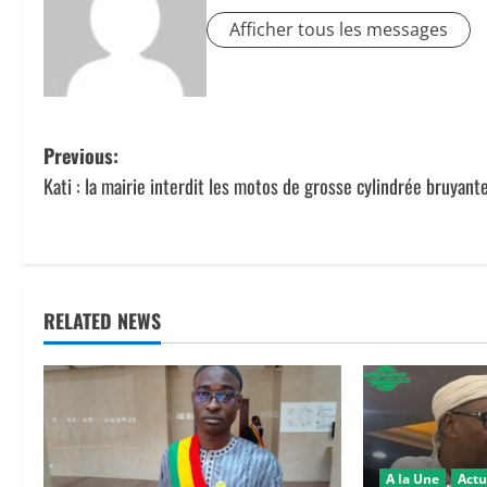
Afficher tous les messages
P
Previous:
Kati : la mairie interdit les motos de grosse cylindrée bruyant
o
s
t
RELATED NEWS
n
a
v
i
A la Une
Actu