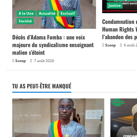
Justice
g
A la Une
Actualité
Exclusif
a
Condamnation d
Société
Human Rights W
t
l’abandon des 
Décès d’Adama Fomba : une voix
majeure du syndicalisme enseignant
Scoop
6 août 
i
malien s’éteint
o
Scoop
7 août 2026
n
TU AS PEUT-ÊTRE MANQUÉ