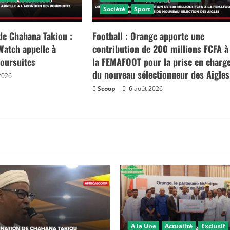
Société
Sport
e Chahana Takiou :
Football : Orange apporte une
atch appelle à
contribution de 200 millions FCFA à
poursuites
la FEMAFOOT pour la prise en charg
du nouveau sélectionneur des Aigles
2026
Scoop
6 août 2026
A la Une
Actualité
Exclusif