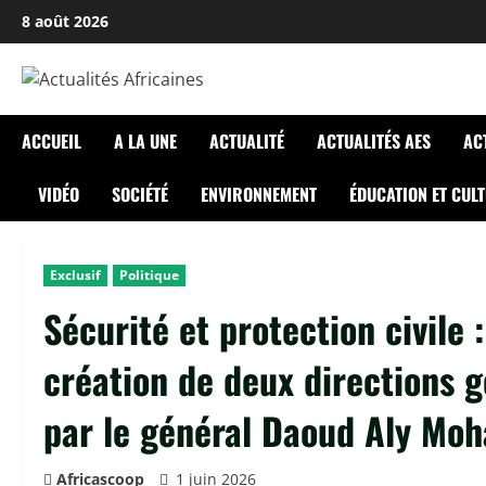
Passer
8 août 2026
au
contenu
ACCUEIL
A LA UNE
ACTUALITÉ
ACTUALITÉS AES
AC
VIDÉO
SOCIÉTÉ
ENVIRONNEMENT
ÉDUCATION ET CUL
Exclusif
Politique
Sécurité et protection civile 
création de deux directions 
par le général Daoud Aly M
Africascoop
1 juin 2026