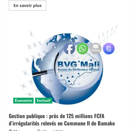
En
En savoir plus
savoir
plus
sur
Mali
:
forte
hausse
des
recettes
du
secteur
extractif
en
2024
Économie
Exclusif
Gestion publique : près de 125 millions FCFA
d’irrégularités relevés en Commune II de Bamako