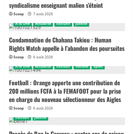
syndicalisme enseignant malien s’éteint
Scoop
7 août 2026
A la Une
Actualité
Exclusif
Justice
Condamnation de Chahana Takiou : Human
Rights Watch appelle à l’abandon des poursuites
Scoop
6 août 2026
A la Une
Actualité
Exclusif
Société
Sport
Football : Orange apporte une contribution de
200 millions FCFA à la FEMAFOOT pour la prise
en charge du nouveau sélectionneur des Aigles
Scoop
6 août 2026
Exclusif
Justice
Procès de Ben le Cerveau : quatre ans de prison