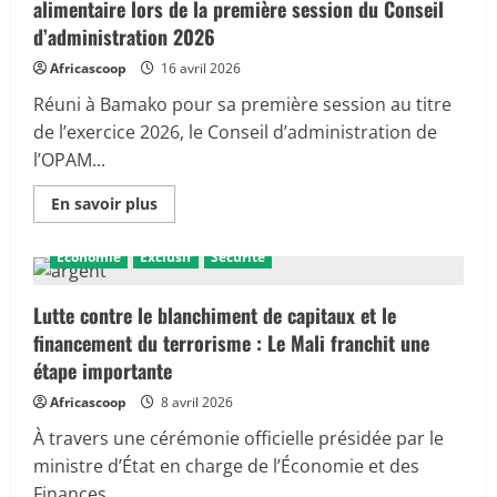
alimentaire lors de la première session du Conseil
d’administration 2026
Africascoop
16 avril 2026
Réuni à Bamako pour sa première session au titre
de l’exercice 2026, le Conseil d’administration de
l’OPAM...
En
En savoir plus
savoir
plus
sur
Économie
Exclusif
Sécurité
OPAM
:
cap
sur
Lutte contre le blanchiment de capitaux et le
la
financement du terrorisme : Le Mali franchit une
relance
et
étape importante
la
souveraineté
Africascoop
8 avril 2026
alimentaire
lors
de
À travers une cérémonie officielle présidée par le
la
ministre d’État en charge de l’Économie et des
première
session
Finances,...