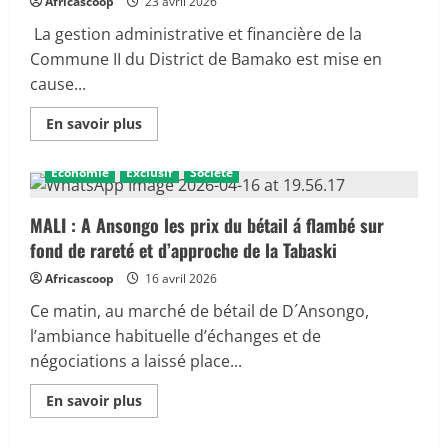
Africascoop
23 avril 2026
La gestion administrative et financière de la
Commune II du District de Bamako est mise en
cause...
En
En savoir plus
savoir
plus
sur
Économie
Exclusif
Société
Gestion
publique
:
près
MALI : A Ansongo les prix du bétail á flambé sur
de
fond de rareté et d’approche de la Tabaski
125
millions
FCFA
Africascoop
16 avril 2026
d’irrégularités
relevés
Ce matin, au marché de bétail de D´Ansongo,
en
Commune
l’ambiance habituelle d’échanges et de
II
négociations a laissé place...
de
Bamako
En
En savoir plus
savoir
plus
sur