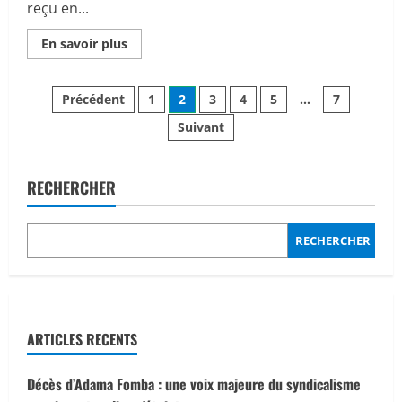
reçu en...
?
En
En savoir plus
savoir
plus
sur
Pagination
Fonds
Précédent
1
2
3
4
5
…
7
miniers
:
Suivant
des
la
commune
d’Alafia
publications
à
l’honneur
RECHERCHER
lors
d’une
audience
au
RECHERCHER
Gouvernorat
ARTICLES RECENTS
Décès d’Adama Fomba : une voix majeure du syndicalisme