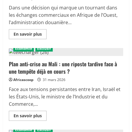
la
voie
Dans une décision qui marque un tournant dans
d’une
révolution
les échanges commerciaux en Afrique de l’Ouest,
de
l’administration douanière...
l’épargne
et
de
En
En savoir plus
l’investissement
savoir
plus
sur
Économie
Exclusif
CÔTE
D’IVOIRE-
MALI-
BURKINA :
Plan anti-crise au Mali : une riposte tardive face à
La
une tempête déjà en cours ?
fluidité
commerciale
prend
Africascoop
31 mars 2026
le
dessus
Face aux tensions persistantes entre Iran, Israël et
malgré
les
les États-Unis, le ministre de l’Industrie et du
tensions
Commerce,...
En
En savoir plus
savoir
plus
sur
Économie
Exclusif
Plan