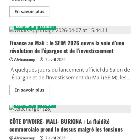
du
Conseil
d’administration
En
En savoir plus
2026
savoir
plus
sur
Économie
Exclusif
Lutte
contre
le
blanchiment
Finance au Mali : le SEIM 2026 ouvre la voie d’une
de
révolution de l’épargne et de l’investissement
capitaux
et
le
Africascoop
7 avril 2026
financement
du
À quelques jours du lancement officiel du Salon de
terrorisme :
Le
l’Épargne et de l’Investissement du Mali (SEIM), les...
Mali
franchit
En
une
En savoir plus
savoir
étape
plus
importante
sur
Économie
Exclusif
Finance
au
Mali
:
CÔTE D’IVOIRE- MALI- BURKINA : La fluidité
le
commerciale prend le dessus malgré les tensions
SEIM
2026
ouvre
Africascoop
7 avril 2026