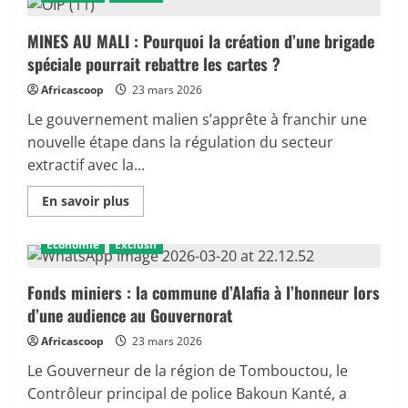
anti-
crise
au
MINES AU MALI : Pourquoi la création d’une brigade
Mali :
spéciale pourrait rebattre les cartes ?
une
riposte
tardive
Africascoop
23 mars 2026
face
à
Le gouvernement malien s’apprête à franchir une
une
tempête
nouvelle étape dans la régulation du secteur
déjà
extractif avec la...
en
cours
?
En
En savoir plus
savoir
plus
sur
Économie
Exclusif
MINES
AU
MALI :
Pourquoi
Fonds miniers : la commune d’Alafia à l’honneur lors
la
d’une audience au Gouvernorat
création
d’une
brigade
Africascoop
23 mars 2026
spéciale
pourrait
Le Gouverneur de la région de Tombouctou, le
rebattre
les
Contrôleur principal de police Bakoun Kanté, a
cartes