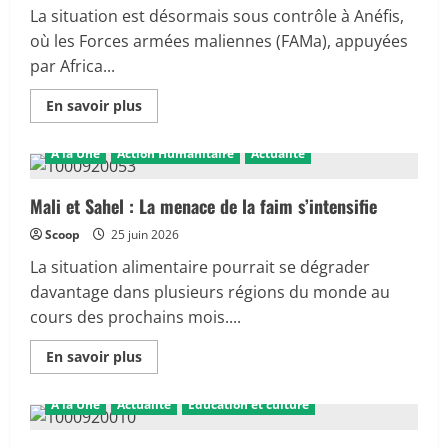
repoussé
La situation est désormais sous contrôle à Anéfis,
les
assauts
où les Forces armées maliennes (FAMa), appuyées
à
par Africa...
Gao,
Sévaré,
Anéfis,
En
En savoir plus
Aguel-
savoir
Hoc
plus
et
sur
Kéniéroba
A la Une
Action Humanitaire
Actualité
Anéfis
:
les
FAMa
Mali et Sahel : La menace de la faim s’intensifie
et
Africa
Scoop
25 juin 2026
Corps
reprennent
La situation alimentaire pourrait se dégrader
le
contrôle
davantage dans plusieurs régions du monde au
de
la
cours des prochains mois....
situation
En
En savoir plus
savoir
plus
sur
A la Une
Actualité
Éducation et culture
Mali
et
Sahel