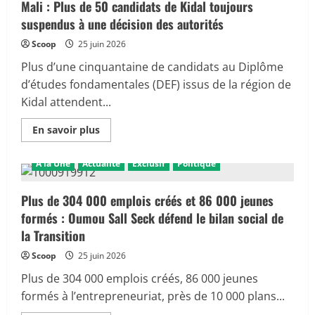
:
Mali : Plus de 50 candidats de Kidal toujours
La
suspendus à une décision des autorités
menace
de
la
Scoop
25 juin 2026
faim
s’intensifie
Plus d’une cinquantaine de candidats au Diplôme
d’études fondamentales (DEF) issus de la région de
Kidal attendent...
En
En savoir plus
savoir
plus
sur
A la Une
Actualité
Exclusif
Politique
Mali
:
Plus
de
Plus de 304 000 emplois créés et 86 000 jeunes
50
formés : Oumou Sall Seck défend le bilan social de
candidats
de
la Transition
Kidal
toujours
Scoop
25 juin 2026
suspendus
à
une
Plus de 304 000 emplois créés, 86 000 jeunes
décision
formés à l’entrepreneuriat, près de 10 000 plans...
des
autorités