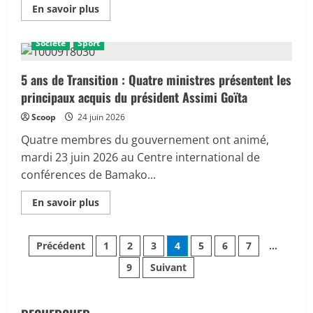
En
En savoir plus
savoir
A la Une
Actualité
Éducation et culture
Politique
plus
sur
Société
Sport
Plus
de
304
000
5 ans de Transition : Quatre ministres présentent les
emplois
principaux acquis du président Assimi Goïta
créés
et
86
Scoop
24 juin 2026
000
jeunes
Quatre membres du gouvernement ont animé,
formés
:
mardi 23 juin 2026 au Centre international de
Oumou
conférences de Bamako...
Sall
Seck
défend
En
En savoir plus
le
savoir
bilan
plus
social
sur
de
Pagination
5
la
Précédent
1
2
3
4
5
6
7
…
ans
Transition
de
9
Suivant
des
Transition
:
Quatre
publications
ministres
présentent