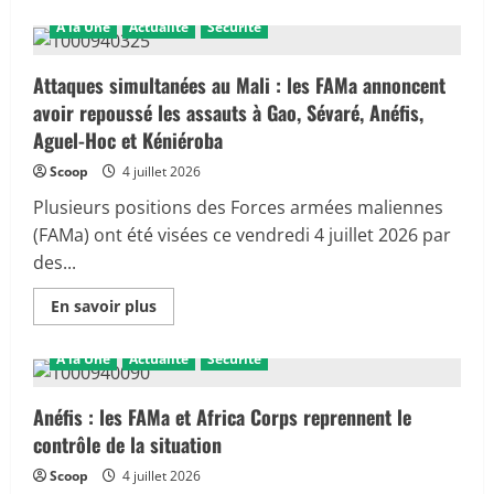
plus
sur
A la Une
Actualité
Sécurité
Sénégal
:
Bassirou
Diomaye
Attaques simultanées au Mali : les FAMa annoncent
Faye
avoir repoussé les assauts à Gao, Sévaré, Anéfis,
annonce
la
Aguel-Hoc et Kéniéroba
création
de
Scoop
4 juillet 2026
son
propre
parti
Plusieurs positions des Forces armées maliennes
politique
(FAMa) ont été visées ce vendredi 4 juillet 2026 par
des...
En
En savoir plus
savoir
plus
sur
A la Une
Actualité
Sécurité
Attaques
simultanées
au
Mali
Anéfis : les FAMa et Africa Corps reprennent le
:
contrôle de la situation
les
FAMa
annoncent
Scoop
4 juillet 2026
avoir