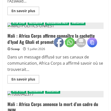
l’Azawad...
En
En savoir plus
savoir
plus
sur
A la Une
Actualité
Actualités AES
Sécurité
Mali
:
Mbareck
Ag
Mali : Africa Corps affirme connaître la cachette
Akli,
d’Iyad Ag Ghali et promet de le traquer
numéro
deux
du
Scoop
5 juillet 2026
FLA,
tué
Dans un message diffusé sur ses canaux de
à
Anéfis
communication, Africa Corps a affirmé savoir où se
trouverait...
En
En savoir plus
savoir
plus
sur
A la Une
Actualité
Sécurité
Mali
:
Africa
Corps
Mali : Africa Corps annonce la mort d’un cadre du
affirme
JNIM
connaître