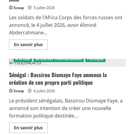
la
cachette
Scoop
5 juillet 2026
d’Iyad
Ag
Les soldats de l’Africa Corps des forces russes ont
Ghali
et
annoncé, le 4 juillet 2026, avoir éliminé
promet
Abderrahmane...
de
le
traquer
En
En savoir plus
savoir
plus
sur
A la Une
Actualités internationales
Politique
Mali
:
Africa
Corps
Sénégal : Bassirou Diomaye Faye annonce la
annonce
création de son propre parti politique
la
mort
d’un
Scoop
4 juillet 2026
cadre
du
Le président sénégalais, Bassirou Diomaye Faye, a
JNIM
annoncé son intention de créer une nouvelle
formation politique destinée...
En
En savoir plus
savoir