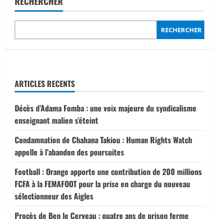
RECHERCHER
les
principaux
acquis
du
RECHERCHER
président
Assimi
Goïta
ARTICLES RECENTS
Décès d’Adama Fomba : une voix majeure du syndicalisme
enseignant malien s’éteint
Condamnation de Chahana Takiou : Human Rights Watch
appelle à l’abandon des poursuites
Football : Orange apporte une contribution de 200 millions
FCFA à la FEMAFOOT pour la prise en charge du nouveau
sélectionneur des Aigles
Procès de Ben le Cerveau : quatre ans de prison ferme